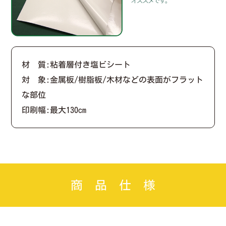
材 質:粘着層付き塩ビシート
対 象:金属板/樹脂板/木材などの表面がフラット
な部位
印刷幅:最大130cm
商 品 仕 様