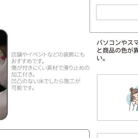
パソコンやス
と商品の色が
い。