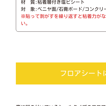
材 質:粘着層付き塩ビシート
対 象:ベニヤ面/石膏ボード/コンクリ
※貼って剥がすを繰り返すと粘着力が
い。
フロアシート