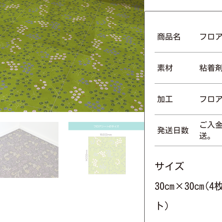
商品名
フロ
素材
粘着
加工
フロ
ご入金
発送日数
送。
サイズ
30cm×30cm
ト)