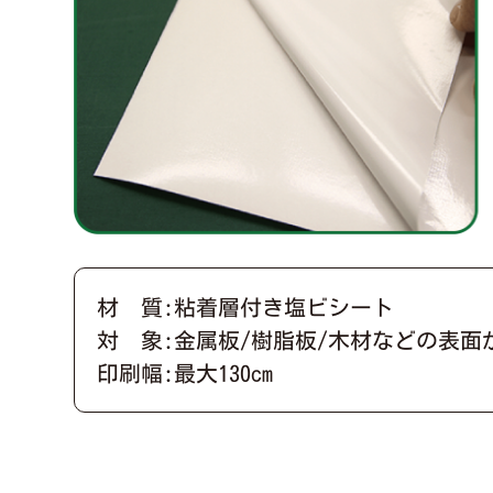
材 質:粘着層付き塩ビシート
対 象:金属板/樹脂板/木材などの表面
印刷幅:最大130cm