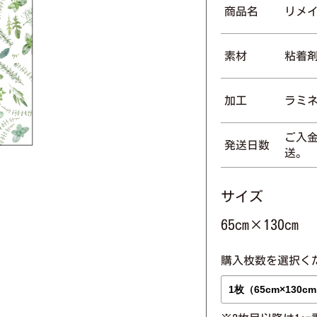
商品名
リメ
素材
粘着
加工
ラミ
ご入金
発送日数
送。
サイズ
65cm×130cm
購入枚数を選択く