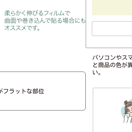
パソコンやス
と商品の色が
い。
がフラットな部位